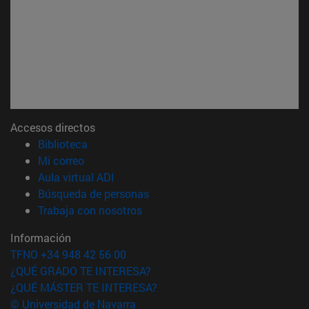
Accesos directos
(abre en nueva ventana)
Biblioteca
(abre en nueva ventana)
Mi correo
(abre en nueva ventana)
Aula virtual ADI
(abre en nueva ventana)
Búsqueda de personas
(abre en nueva ventana)
Trabaja con nosotros
Información
TFNO +34 948 42 56 00
¿QUÉ GRADO TE INTERESA?
¿QUÉ MÁSTER TE INTERESA?
© Universidad de Navarra