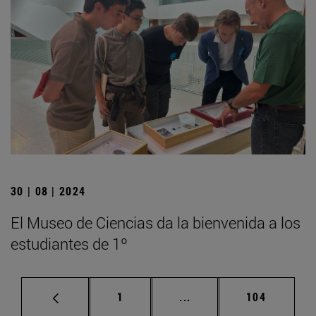
30 | 08 | 2024
El Museo de Ciencias da la bienvenida a los
estudiantes de 1º
Página
Páginas intermedias Us
Página
1
...
104