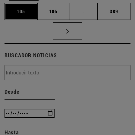
Página
Página
Páginas intermedias 
Página
105
106
...
389
BUSCADOR NOTICIAS
Desde
Hasta