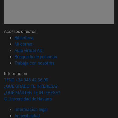
Accesos directos
(abre en nueva ventana)
Biblioteca
(abre en nueva ventana)
Mi correo
(abre en nueva ventana)
Aula virtual ADI
(abre en nueva ventana)
Búsqueda de personas
(abre en nueva ventana)
Trabaja con nosotros
Información
TFNO +34 948 42 56 00
¿QUÉ GRADO TE INTERESA?
¿QUÉ MÁSTER TE INTERESA?
© Universidad de Navarra
Información legal
Accesibilidad