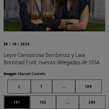
08 | 10 | 2024
Leyre Carrascosa Semberoiz y Laia
Bononad Font, nuevas delegadas de ISSA
Imagen
Manuel Castells
Página
Páginas intermedias Us
Página
1
...
100
Página
Página
Páginas intermedias 
Página
101
102
...
389