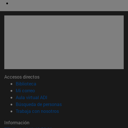
Accesos directos
(abre en nueva ventana)
Biblioteca
(abre en nueva ventana)
Mi correo
(abre en nueva ventana)
Aula virtual ADI
(abre en nueva ventana)
Búsqueda de personas
(abre en nueva ventana)
Trabaja con nosotros
Información