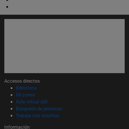
Accesos directos
(abre en nueva ventana)
Biblioteca
(abre en nueva ventana)
Mi correo
(abre en nueva ventana)
Aula virtual ADI
(abre en nueva ventana)
Búsqueda de personas
(abre en nueva ventana)
Trabaja con nosotros
Información