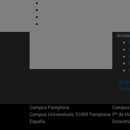
Acces
© Uni
Nava
Campus Pamplona
Campus 
Campus Universitario 31009 Pamplona
Pº de M
España
Donosti