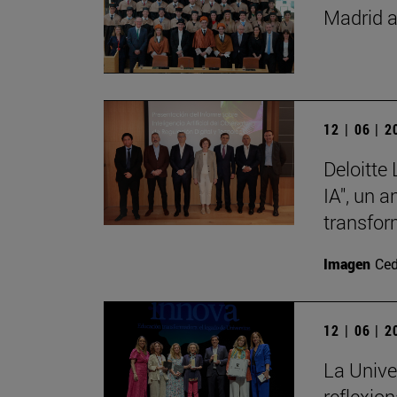
Madrid a
12 | 06 | 
Deloitte
IA", un 
transfor
Imagen
Ced
12 | 06 | 
La Unive
reflexio