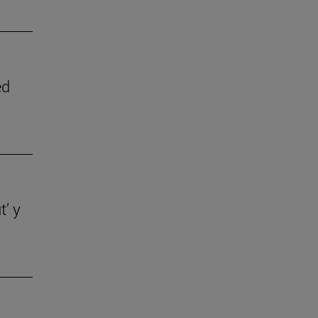
ed
t’ y