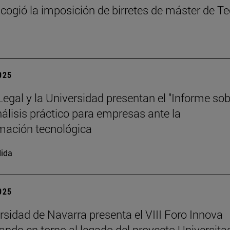
cogió la imposición de birretes de máster de T
2025
 Legal y la Universidad presentan el "Informe so
análisis práctico para empresas ante la
mación tecnológica
ida
2025
rsidad de Navarra presenta el VIII Foro Innova
nando en torno al legado del proyecto Universita