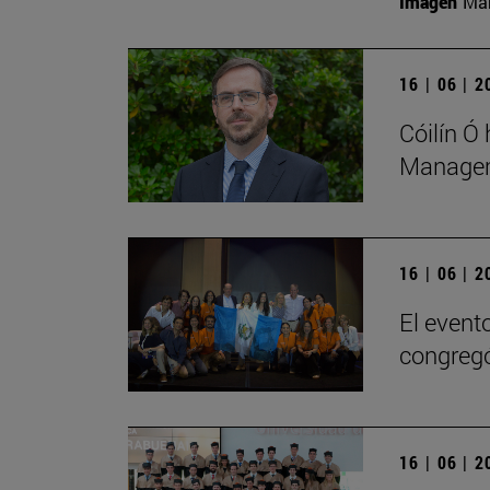
Imagen
Man
16 | 06 | 
Cóilín Ó
Managem
16 | 06 | 
El evento
congregó
16 | 06 | 