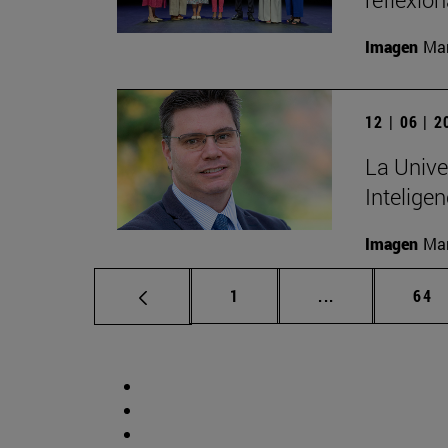
Imagen
Man
12 | 06 | 
La Unive
Inteligen
Imagen
Man
Página
Páginas interm
Pág
1
...
64