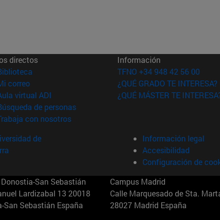
os directos
Información
(abre en nueva ventana)
Biblioteca
TFNO +34 948 42 56 00
(abre en nueva ventana)
Mi correo
¿QUÉ GRADO TE INTERESA?
(abre en nueva ventana)
Aula virtual ADI
¿QUÉ MÁSTER TE INTERESA
(abre en nueva ventana)
Búsqueda de personas
(abre en nueva ventana)
Trabaja con nosotros
versidad de
Información legal
rra
Accesibilidad
Configuración de coo
Donostia-San Sebastián
Campus Madrid
anuel Lardizabal 13 20018
Calle Marquesado de Sta. Marta
a-San Sebastián España
28027 Madrid España