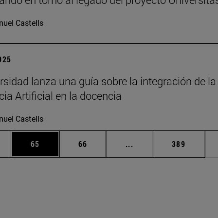
uel Castells
2025
rsidad lanza una guía sobre la integración de la
cia Artificial en la docencia
uel Castells
edias Use TAB para desplazarse.
ina
Página
Página
Páginas intermedias Us
Página
65
66
...
389