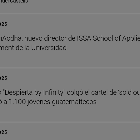
uel Castells
2025
 hAodha, nuevo director de ISSA School of Appli
ent de la Universidad
2025
 "Despierta by Infinity" colgó el cartel de ‘sold ou
 a 1.100 jóvenes guatemaltecos
2025