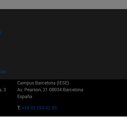
?
kies
Campus Barcelona (IESE)
, 3
Av. Pearson, 21 08034 Barcelona
España
T.
+34 93 253 42 00
Campus Sao Paulo (IESE)
5
Rua Martiniano de Carvalho, 573