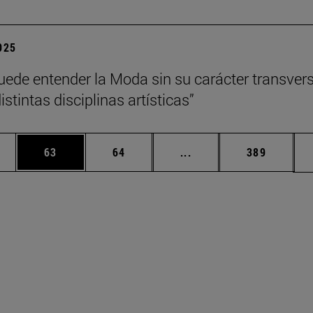
2025
uede entender la Moda sin su carácter transvers
istintas disciplinas artísticas”
edias Use TAB para desplazarse.
ina
Página
Página
Páginas intermedias Us
Página
63
64
...
389