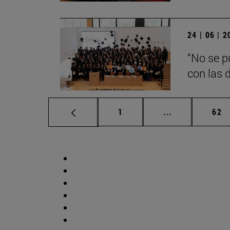
24 | 06 | 
“No se p
con las d
Página
Páginas interm
Pág
1
...
62