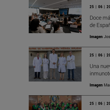
25 | 06 | 
Doce más
de Españ
Imagen
Jos
25 | 06 | 
Una nuev
inmunote
Imagen
Man
25 | 06 | 