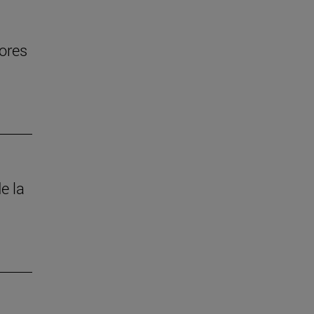
jores
e la