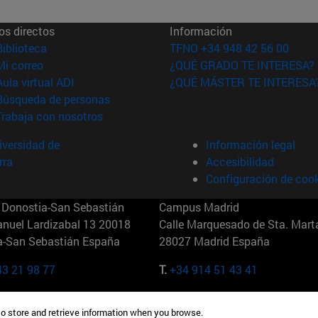
os directos
Información
(abre en nueva ventana)
Biblioteca
TFNO +34 948 42 56 00
(abre en nueva ventana)
Mi correo
¿QUÉ GRADO TE INTERESA?
(abre en nueva ventana)
Aula virtual ADI
¿QUÉ MÁSTER TE INTERESA
(abre en nueva ventana)
Búsqueda de personas
(abre en nueva ventana)
Trabaja con nosotros
versidad de
Información legal
rra
Accesibilidad
Configuración de coo
Donostia-San Sebastián
Campus Madrid
anuel Lardizabal 13 20018
Calle Marquesado de Sta. Marta
a-San Sebastián España
28027 Madrid España
43 21 98 77
T.
+34 914 51 43 41
Nueva York (IESE)
Campus Munich (IESE)
to store and retrieve information when you browse.
7th St 10019-2201 Nueva York
Maria-Theresia-Straße 15 8167