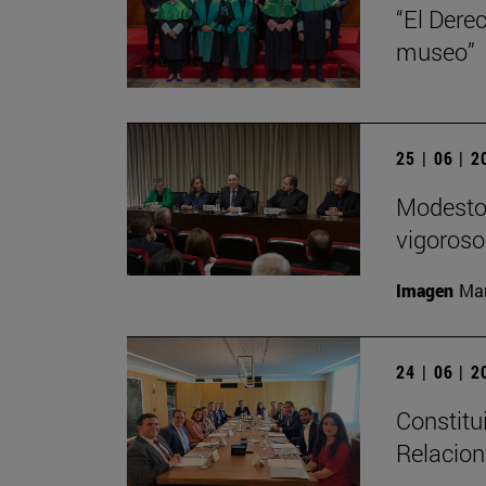
“El Dere
museo”
25 | 06 | 
Modesto 
vigoroso,
Imagen
Man
24 | 06 | 
Constitu
Relacion