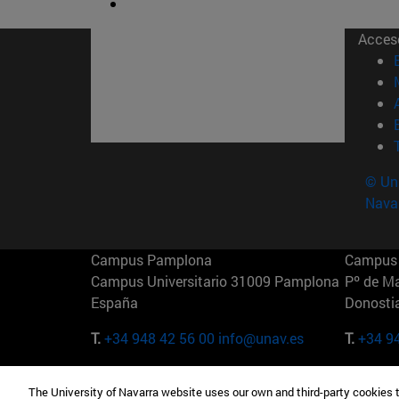
Acces
© Uni
Nava
Campus Pamplona
Campus 
Campus Universitario 31009 Pamplona
Pº de M
España
Donosti
T.
+34 948 42 56 00
info@unav.es
T.
+34 9
Campus Madrid (IESE)
Campus 
The University of Navarra website uses our own and third-party cookies 
Camino del Cerro Águila 3 28023
165 W 5