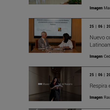
Imagen
Man
25 | 06 | 
Nuevo co
Latinoam
Imagen
Ced
25 | 06 | 
Respira e
Imagen
Rau