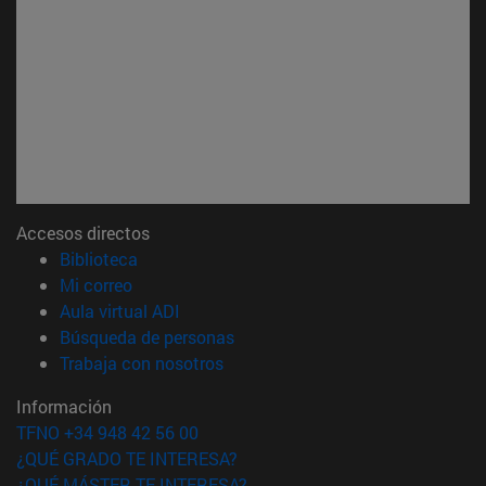
Accesos directos
(abre en nueva ventana)
Biblioteca
(abre en nueva ventana)
Mi correo
(abre en nueva ventana)
Aula virtual ADI
(abre en nueva ventana)
Búsqueda de personas
(abre en nueva ventana)
Trabaja con nosotros
Información
TFNO +34 948 42 56 00
¿QUÉ GRADO TE INTERESA?
¿QUÉ MÁSTER TE INTERESA?