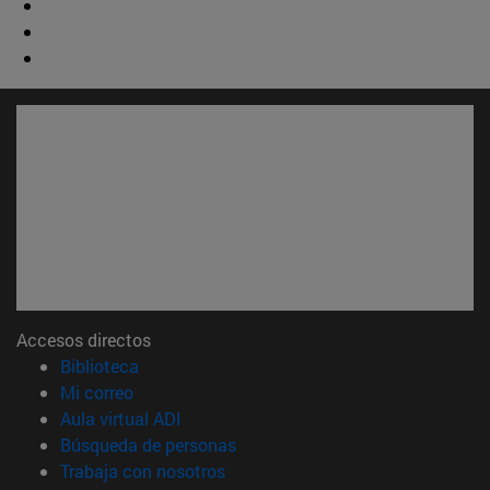
Accesos directos
(abre en nueva ventana)
Biblioteca
(abre en nueva ventana)
Mi correo
(abre en nueva ventana)
Aula virtual ADI
(abre en nueva ventana)
Búsqueda de personas
(abre en nueva ventana)
Trabaja con nosotros