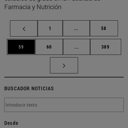
Farmacia y Nutrición
Página
Páginas intermedias Us
Página
1
...
58
Página
Página
Páginas intermedias U
Página
59
60
...
389
BUSCADOR NOTICIAS
Desde