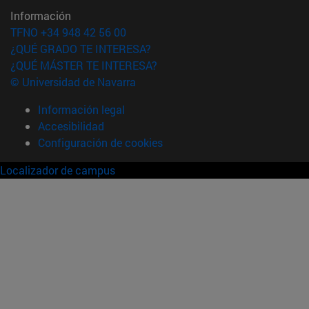
Información
TFNO +34 948 42 56 00
¿QUÉ GRADO TE INTERESA?
¿QUÉ MÁSTER TE INTERESA?
© Universidad de Navarra
Información legal
Accesibilidad
Configuración de cookies
Localizador de campus