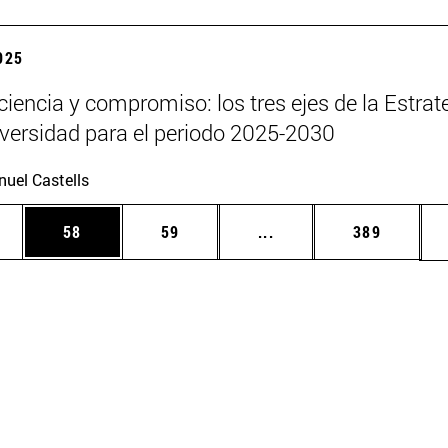
2025
 ciencia y compromiso: los tres ejes de la Estrat
iversidad para el periodo 2025-2030
uel Castells
edias Use TAB para desplazarse.
ina
Página
Página
Páginas intermedias Us
Página
58
59
...
389