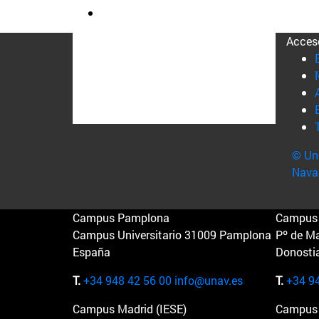
Acces
© Uni
Nava
Campus Pamplona
Campus 
Campus Universitario 31009 Pamplona
Pº de M
España
Donosti
T.
+34 948 42 56 00
info@unav.es
T.
+34 9
Campus Madrid (IESE)
Campus 