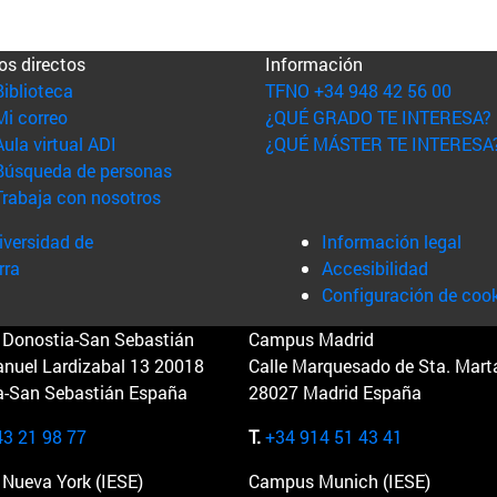
os directos
Información
(abre en nueva ventana)
Biblioteca
TFNO +34 948 42 56 00
(abre en nueva ventana)
Mi correo
¿QUÉ GRADO TE INTERESA?
(abre en nueva ventana)
Aula virtual ADI
¿QUÉ MÁSTER TE INTERESA
(abre en nueva ventana)
Búsqueda de personas
(abre en nueva ventana)
Trabaja con nosotros
versidad de
Información legal
rra
Accesibilidad
Configuración de coo
Donostia-San Sebastián
Campus Madrid
anuel Lardizabal 13 20018
Calle Marquesado de Sta. Marta
a-San Sebastián España
28027 Madrid España
43 21 98 77
T.
+34 914 51 43 41
Nueva York (IESE)
Campus Munich (IESE)