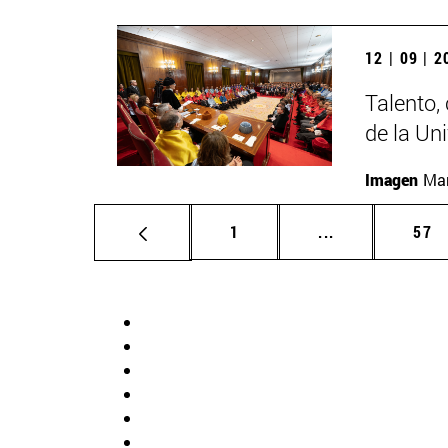
12 | 09 | 
Talento,
de la Un
Imagen
Man
Página
Páginas interm
Pág
1
...
57