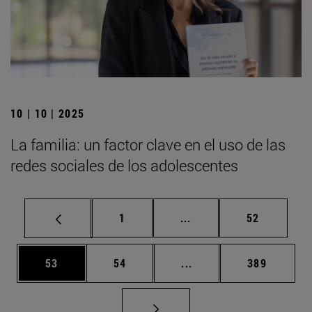
10 | 10 | 2025
La familia: un factor clave en el uso de las
redes sociales de los adolescentes
Página
Páginas intermedias Us
Página
1
...
52
Página
Página
Páginas intermedias U
Página
53
54
...
389