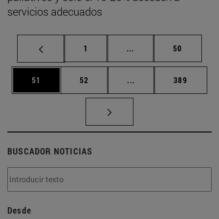
servicios adecuados
Página
Páginas intermedias Us
Página
1
...
50
Página
Página
Páginas intermedias U
Página
51
52
...
389
BUSCADOR NOTICIAS
Desde