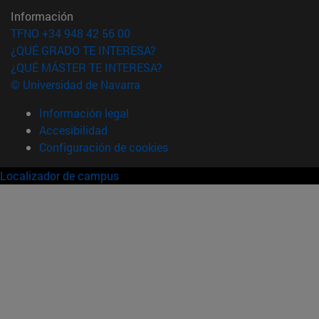
Información
TFNO +34 948 42 56 00
¿QUÉ GRADO TE INTERESA?
¿QUÉ MÁSTER TE INTERESA?
© Universidad de Navarra
Información legal
Accesibilidad
Configuración de cookies
Localizador de campus