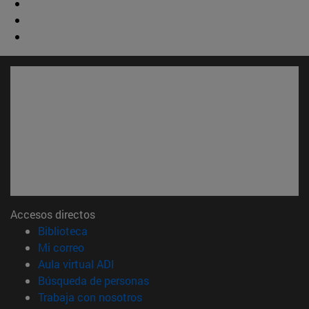
Accesos directos
(abre en nueva ventana)
Biblioteca
(abre en nueva ventana)
Mi correo
(abre en nueva ventana)
Aula virtual ADI
(abre en nueva ventana)
Búsqueda de personas
(abre en nueva ventana)
Trabaja con nosotros