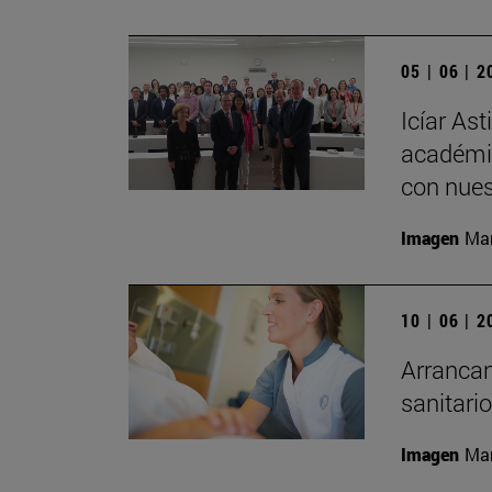
05 | 06 | 
Icíar As
académic
con nues
Imagen
Man
10 | 06 | 
Arrancan
sanitari
Imagen
Man