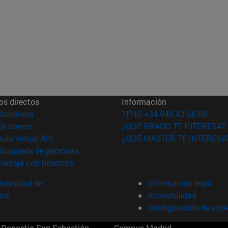
os directos
Información
(abre en nueva ventana)
Biblioteca
TFNO +34 948 42 56 00
(abre en nueva ventana)
Mi correo
¿QUÉ GRADO TE INTERESA?
(abre en nueva ventana)
Aula virtual ADI
¿QUÉ MÁSTER TE INTERESA
(abre en nueva ventana)
Búsqueda de personas
(abre en nueva ventana)
Trabaja con nosotros
versidad de
Información legal
rra
Accesibilidad
Configuración de coo
Donostia-San Sebastián
Campus Madrid