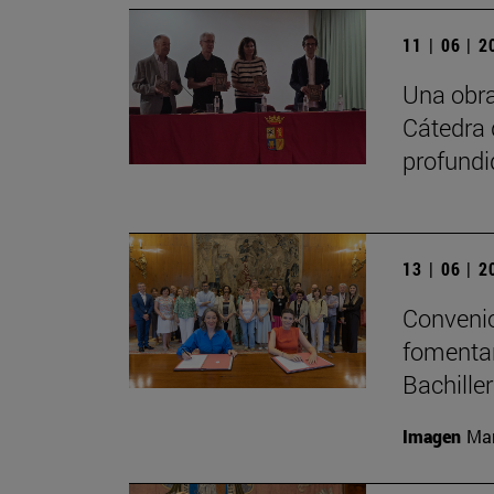
11 | 06 | 
Una obra
Cátedra 
profundi
13 | 06 | 
Convenio
fomentar
Bachille
Imagen
Man