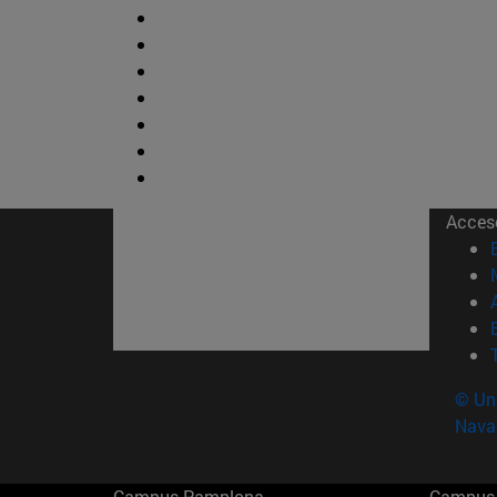
Acces
© Uni
Nava
Campus Pamplona
Campus 