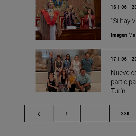
16 | 06 | 
“Si hay 
Imagen
Man
17 | 06 | 
Nueve es
particip
Turín
Página
Páginas intermed
Págin
1
...
380