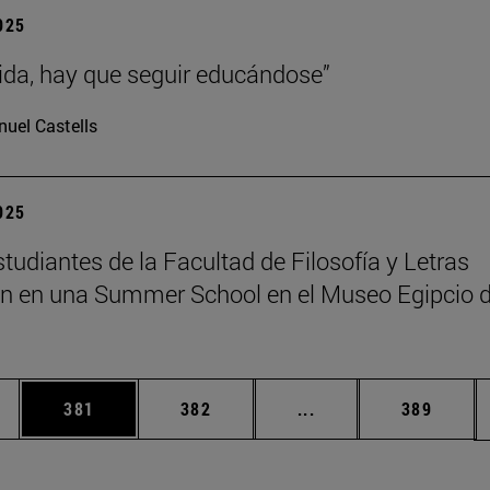
2025
vida, hay que seguir educándose”
uel Castells
2025
tudiantes de la Facultad de Filosofía y Letras
an en una Summer School en el Museo Egipcio 
ias Use TAB para desplazarse.
a
Página
Página
Páginas intermedias 
Página
381
382
...
389