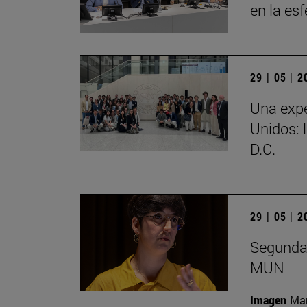
en la es
29 | 05 | 
Una expe
Unidos: 
D.C.
29 | 05 | 
Segunda 
MUN
Imagen
Man