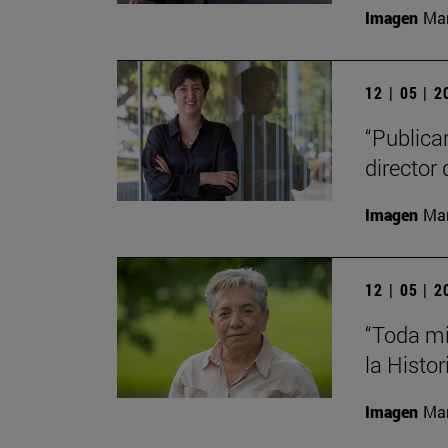
Imagen
Man
12 | 05 | 
“Publica
director 
Imagen
Man
12 | 05 | 
“Toda mi
la Histor
Imagen
Man