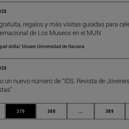
2025
gratuita, regalos y más visitas guiadas para cel
nternacional de Los Museos en el MUN
uel Arilla/ Museo Universidad de Navarra
2025
o un nuevo número de “IDS. Revista de Jóvene
tas”
ias Use TAB para desplazarse.
a
Página
Página
Páginas intermedias 
Página
379
380
...
389