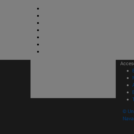
Acces
© Uni
Nava