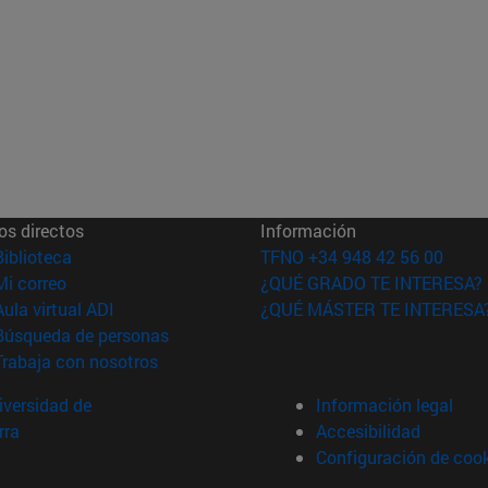
os directos
Información
(abre en nueva ventana)
Biblioteca
TFNO +34 948 42 56 00
(abre en nueva ventana)
Mi correo
¿QUÉ GRADO TE INTERESA?
(abre en nueva ventana)
Aula virtual ADI
¿QUÉ MÁSTER TE INTERESA
(abre en nueva ventana)
Búsqueda de personas
(abre en nueva ventana)
Trabaja con nosotros
versidad de
Información legal
rra
Accesibilidad
Configuración de coo