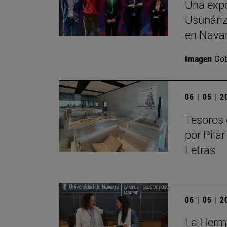
Una expo
Usunáriz 
en Nava
Imagen
Gob
06 | 05 | 
Tesoros 
por Pilar
Letras
06 | 05 | 
La Herma