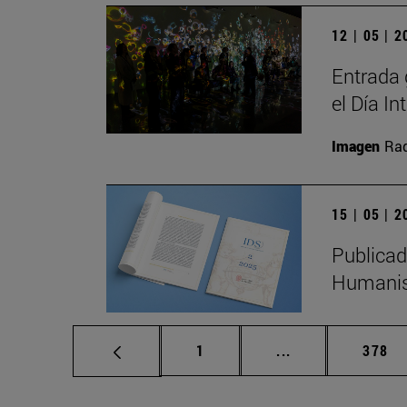
12 | 05 | 
Entrada 
el Día I
Imagen
Raq
15 | 05 | 
Publicad
Humanis
Página
Páginas intermed
Págin
1
...
378