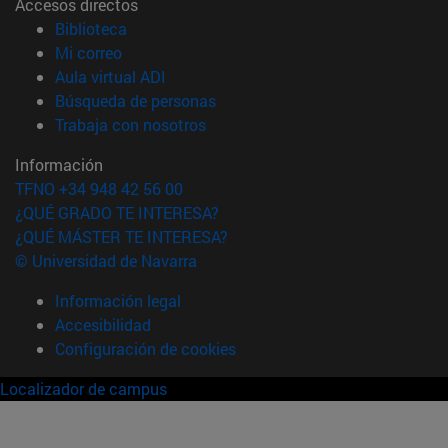
Accesos directos
(abre en nueva ventana)
Biblioteca
(abre en nueva ventana)
Mi correo
(abre en nueva ventana)
Aula virtual ADI
(abre en nueva ventana)
Búsqueda de personas
(abre en nueva ventana)
Trabaja con nosotros
Información
TFNO +34 948 42 56 00
¿QUÉ GRADO TE INTERESA?
¿QUÉ MÁSTER TE INTERESA?
© Universidad de Navarra
Información legal
Accesibilidad
Configuración de cookies
Localizador de campus