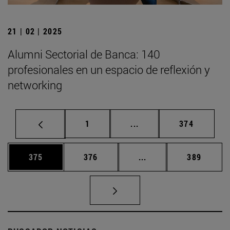
21 | 02 | 2025
Alumni Sectorial de Banca: 140
profesionales en un espacio de reflexión y
networking
Página
Páginas intermedias Us
Página
1
...
374
Página
Página
Páginas intermedias 
Página
375
376
...
389