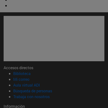
Accesos directos
(abre en nueva ventana)
Biblioteca
(abre en nueva ventana)
Mi correo
(abre en nueva ventana)
Aula virtual ADI
(abre en nueva ventana)
Búsqueda de personas
(abre en nueva ventana)
Trabaja con nosotros
Información