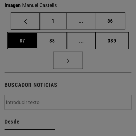
Imagen
Manuel Castells
Página
Páginas intermedias Us
Página
1
...
86
Página
Página
Páginas intermedias U
Página
87
88
...
389
BUSCADOR NOTICIAS
Desde