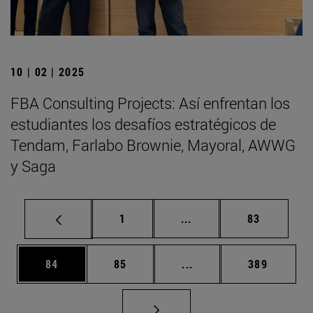
10 | 02 | 2025
FBA Consulting Projects: Así enfrentan los
estudiantes los desafíos estratégicos de
Tendam, Farlabo Brownie, Mayoral, AWWG
y Saga
Página
Páginas intermedias Us
Página
1
...
83
Página
Página
Páginas intermedias U
Página
84
85
...
389