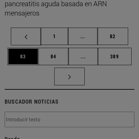
pancreatitis aguda basada en ARN
mensajeros
Página
Páginas intermedias Us
Página
1
...
82
Página
Página
Páginas intermedias U
Página
83
84
...
389
BUSCADOR NOTICIAS
Desde