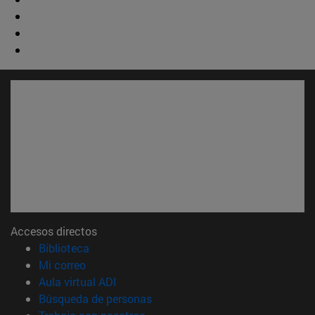
Accesos directos
(abre en nueva ventana)
Biblioteca
(abre en nueva ventana)
Mi correo
(abre en nueva ventana)
Aula virtual ADI
(abre en nueva ventana)
Búsqueda de personas
(abre en nueva ventana)