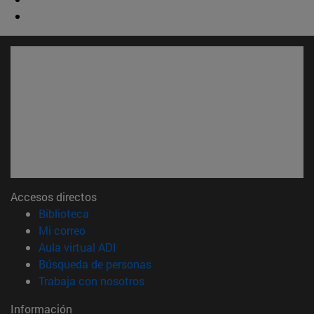
Accesos directos
(abre en nueva ventana)
Biblioteca
(abre en nueva ventana)
Mi correo
(abre en nueva ventana)
Aula virtual ADI
(abre en nueva ventana)
Búsqueda de personas
(abre en nueva ventana)
Trabaja con nosotros
Información