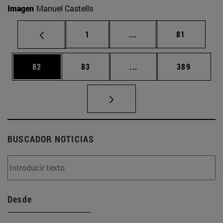
Imagen
Manuel Castells
Página
Páginas intermedias Us
Página
1
...
81
Página
Página
Páginas intermedias U
Página
82
83
...
389
BUSCADOR NOTICIAS
Desde