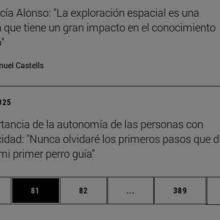
cía Alonso: "La exploración espacial es una
n que tiene un gran impacto en el conocimiento
o"
uel Castells
2025
tancia de la autonomía de las personas con
idad: "Nunca olvidaré los primeros pasos que d
mi primer perro guía"
edias Use TAB para desplazarse.
ina
Página
Página
Páginas intermedias Us
Página
81
82
...
389