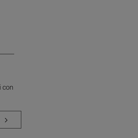
i con
e TAB para desplazarse.