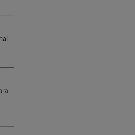
nal
ara