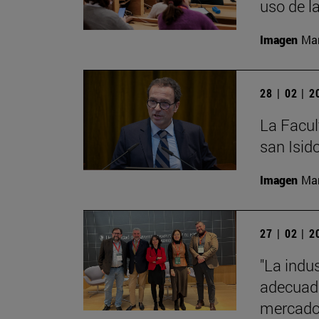
uso de l
Imagen
Man
28 | 02 | 
La Facult
san Isido
Imagen
Man
27 | 02 | 
"La indus
adecuado
mercado