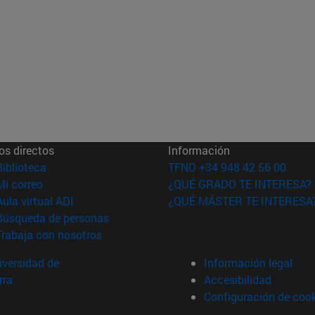
os directos
Información
(abre en nueva ventana)
Biblioteca
TFNO +34 948 42 56 00
(abre en nueva ventana)
Mi correo
¿QUÉ GRADO TE INTERESA?
(abre en nueva ventana)
Aula virtual ADI
¿QUÉ MÁSTER TE INTERESA
(abre en nueva ventana)
Búsqueda de personas
(abre en nueva ventana)
Trabaja con nosotros
versidad de
Información legal
rra
Accesibilidad
Configuración de coo