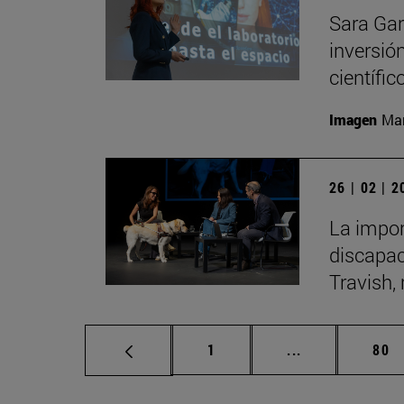
Sara Gar
inversió
científic
Imagen
Man
26 | 02 | 
La impor
discapac
Travish, 
Página
Páginas interm
Pág
1
...
80