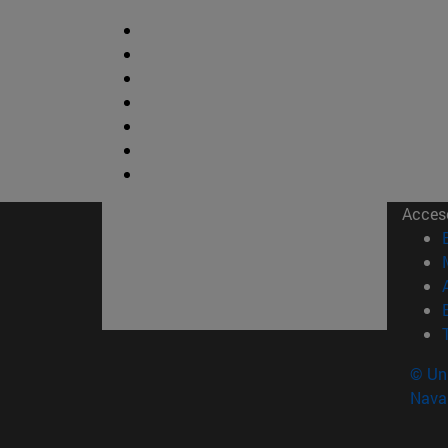
Acces
© Uni
Nava