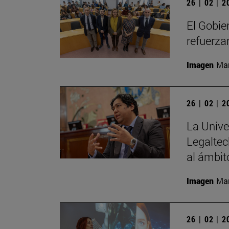
26 | 02 | 
El Gobie
refuerza
Imagen
Man
26 | 02 | 
La Unive
Legaltec
al ámbito
Imagen
Man
26 | 02 | 