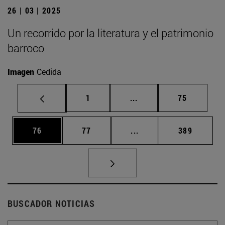
26 | 03 | 2025
Un recorrido por la literatura y el patrimonio
barroco
Imagen
Cedida
Página
Páginas intermedias Us
Página
1
...
75
Página
Página
Páginas intermedias U
Página
76
77
...
389
BUSCADOR NOTICIAS