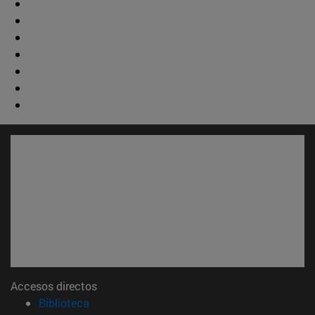
Accesos directos
(abre en nueva ventana)
Biblioteca