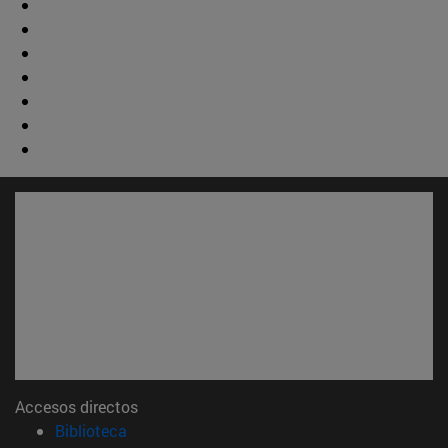
Accesos directos
(abre en nueva ventana)
Biblioteca