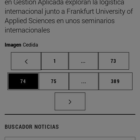
en Gestión Aplicada exploran la logística
internacional junto a Frankfurt University of
Applied Sciences en unos seminarios
internacionales
Imagen
Cedida
Página
Páginas intermedias Us
Página
1
...
73
Página
Página
Páginas intermedias U
Página
74
75
...
389
BUSCADOR NOTICIAS