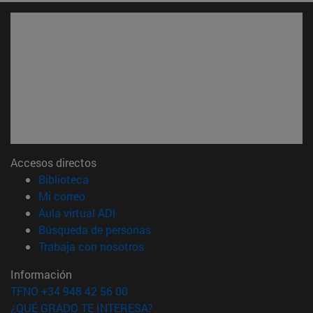
Accesos directos
(abre en nueva ventana)
Biblioteca
(abre en nueva ventana)
Mi correo
(abre en nueva ventana)
Aula virtual ADI
(abre en nueva ventana)
Búsqueda de personas
(abre en nueva ventana)
Trabaja con nosotros
Información
TFNO +34 948 42 56 00
¿QUÉ GRADO TE INTERESA?