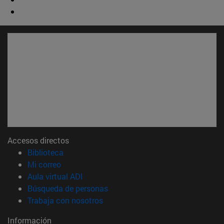
Accesos directos
(abre en nueva ventana)
Biblioteca
(abre en nueva ventana)
Mi correo
(abre en nueva ventana)
Aula virtual ADI
(abre en nueva ventana)
Búsqueda de personas
(abre en nueva ventana)
Trabaja con nosotros
Información