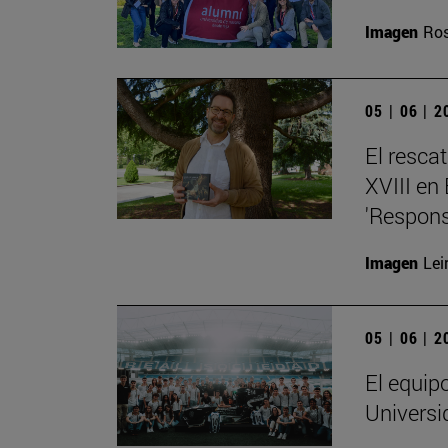
Imagen
Ros
05 | 06 | 
El resca
XVIII en
'Respons
Imagen
Lei
05 | 06 | 
El equip
Universi