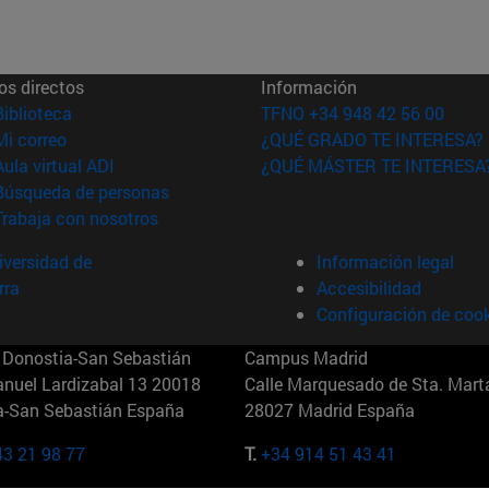
os directos
Información
(abre en nueva ventana)
Biblioteca
TFNO +34 948 42 56 00
(abre en nueva ventana)
Mi correo
¿QUÉ GRADO TE INTERESA?
(abre en nueva ventana)
Aula virtual ADI
¿QUÉ MÁSTER TE INTERESA
(abre en nueva ventana)
Búsqueda de personas
(abre en nueva ventana)
Trabaja con nosotros
versidad de
Información legal
rra
Accesibilidad
Configuración de coo
Donostia-San Sebastián
Campus Madrid
anuel Lardizabal 13 20018
Calle Marquesado de Sta. Marta
a-San Sebastián España
28027 Madrid España
43 21 98 77
T.
+34 914 51 43 41