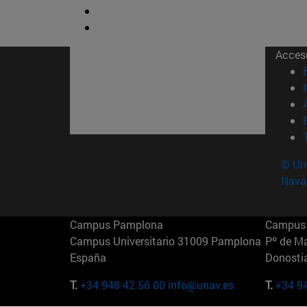
Acces
© Uni
Nava
Campus Pamplona
Campus 
Campus Universitario 31009 Pamplona
Pº de M
España
Donosti
T.
+34 948 42 56 00
info@unav.es
T.
+34 9