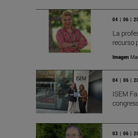
04 | 06 | 
La profe
recurso 
Imagen
Man
04 | 06 | 
ISEM Fas
congreso
03 | 06 | 