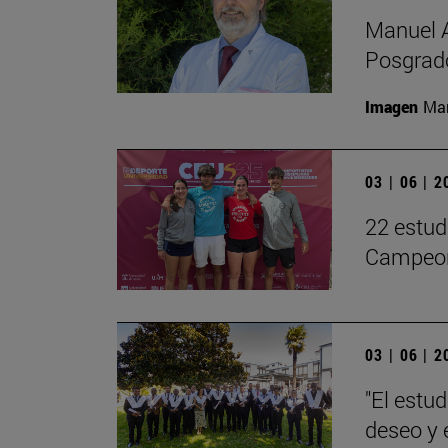
Manuel A
Posgrado
Imagen
Man
03 | 06 | 
22 estud
Campeon
03 | 06 | 
"El estu
deseo y 