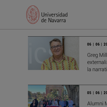
06 | 06 | 
Greg Mil
external
la narrat
05 | 06 | 
Alumni M