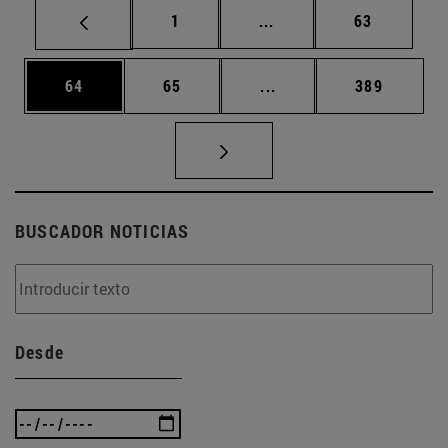
Página
Páginas intermedias Us
Página
1
...
63
Página
Página
Páginas intermedias U
Página
64
65
...
389
BUSCADOR NOTICIAS
Desde