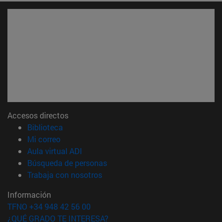
Accesos directos
(abre en nueva ventana)
Biblioteca
(abre en nueva ventana)
Mi correo
(abre en nueva ventana)
Aula virtual ADI
(abre en nueva ventana)
Búsqueda de personas
(abre en nueva ventana)
Trabaja con nosotros
Información
TFNO +34 948 42 56 00
¿QUÉ GRADO TE INTERESA?