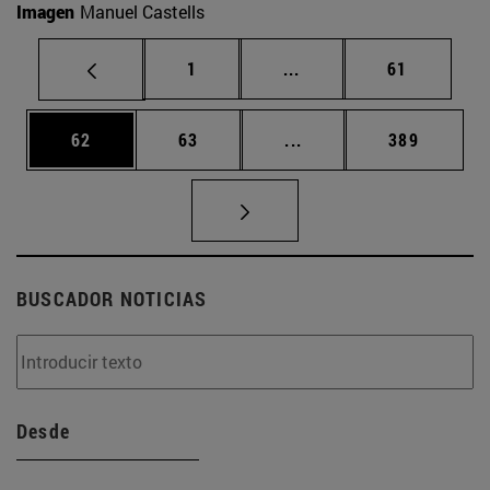
Imagen
Manuel Castells
Página
Páginas intermedias Us
Página
1
...
61
Página
Página
Páginas intermedias U
Página
62
63
...
389
BUSCADOR NOTICIAS
Desde