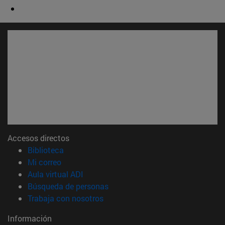
Accesos directos
(abre en nueva ventana)
Biblioteca
(abre en nueva ventana)
Mi correo
(abre en nueva ventana)
Aula virtual ADI
(abre en nueva ventana)
Búsqueda de personas
(abre en nueva ventana)
Trabaja con nosotros
Información