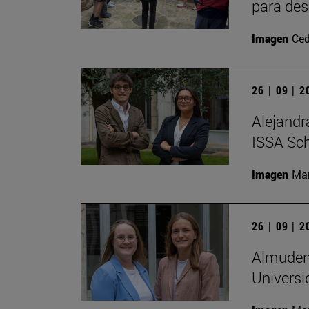
para des
Imagen
Ced
26 | 09 | 
Alejandr
ISSA Sc
Imagen
Man
26 | 09 | 
Almudena
Universi