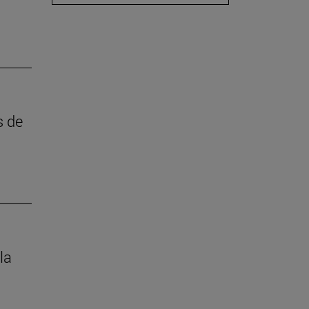
s de
la