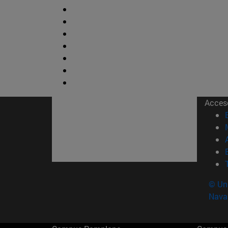
Acces
© Uni
Nava