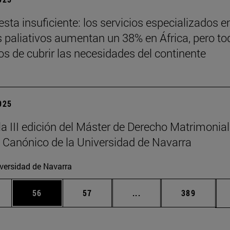
sta insuficiente: los servicios especializados e
 paliativos aumentan un 38% en África, pero to
jos de cubrir las necesidades del continente
2025
la III edición del Máster de Derecho Matrimonial
 Canónico de la Universidad de Navarra
versidad de Navarra
edias Use TAB para desplazarse.
ina
Página
Página
Páginas intermedias Us
Página
56
57
...
389