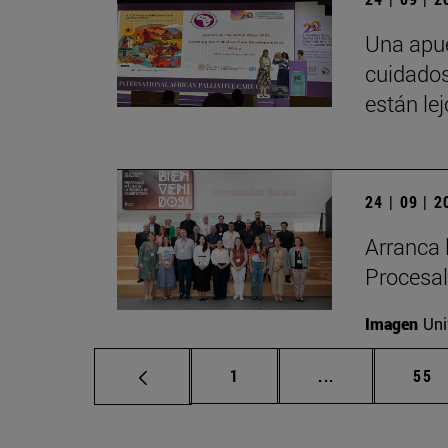
Una apue
cuidados
están le
24 | 09 | 
Arranca 
Procesal
Imagen
Uni
Página
Páginas interm
Pág
1
...
55