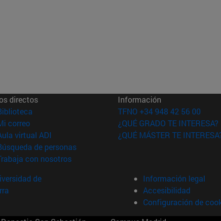
os directos
Información
(abre en nueva ventana)
Biblioteca
TFNO +34 948 42 56 00
(abre en nueva ventana)
Mi correo
¿QUÉ GRADO TE INTERESA?
(abre en nueva ventana)
Aula virtual ADI
¿QUÉ MÁSTER TE INTERESA
(abre en nueva ventana)
Búsqueda de personas
(abre en nueva ventana)
Trabaja con nosotros
versidad de
Información legal
rra
Accesibilidad
Configuración de coo