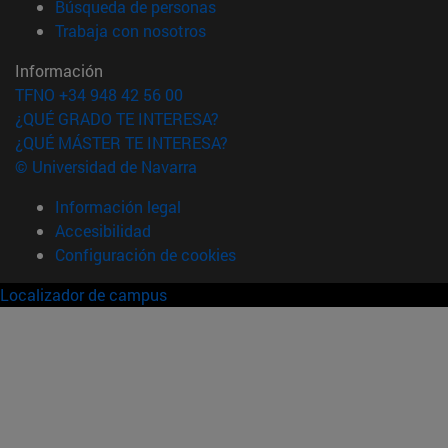
(abre en nueva ventana)
Búsqueda de personas
(abre en nueva ventana)
Trabaja con nosotros
Información
TFNO +34 948 42 56 00
¿QUÉ GRADO TE INTERESA?
¿QUÉ MÁSTER TE INTERESA?
© Universidad de Navarra
Información legal
Accesibilidad
Configuración de cookies
Localizador de campus