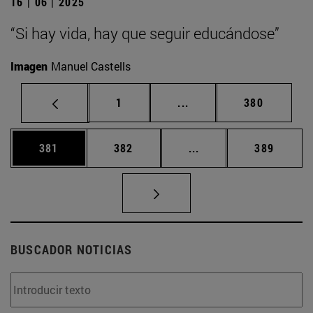
16 | 06 | 2025
“Si hay vida, hay que seguir educándose”
Imagen
Manuel Castells
Página
Páginas intermedias Us
Página
1
...
380
Página
Página
Páginas intermedias 
Página
381
382
...
389
BUSCADOR NOTICIAS