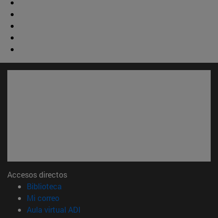
Accesos directos
(abre en nueva ventana)
Biblioteca
(abre en nueva ventana)
Mi correo
(abre en nueva ventana)
Aula virtual ADI