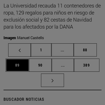
La Universidad recauda 11 contenedores de
ropa, 129 regalos para niños en riesgo de
exclusión social y 82 cestas de Navidad
para los afectados por la DANA
Imagen
Manuel Castells
Página
Páginas intermedias Us
Página
1
...
88
Página
Página
Páginas intermedias U
Página
89
90
...
389
BUSCADOR NOTICIAS