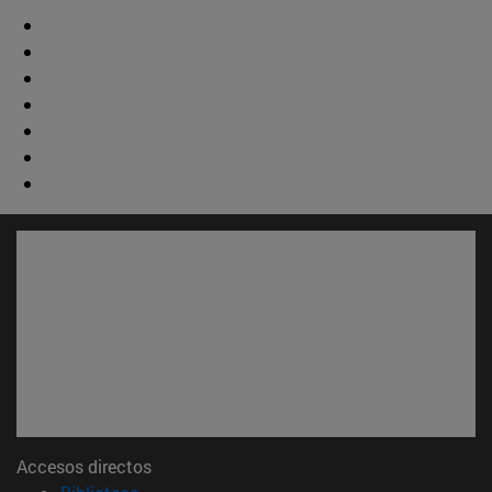
Accesos directos
(abre en nueva ventana)