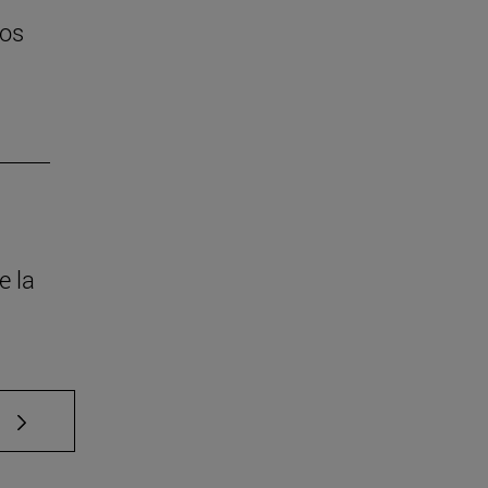
tos
e la
e TAB para desplazarse.