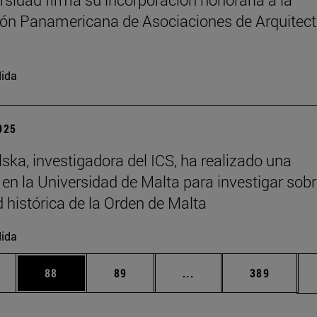
ón Panamericana de Asociaciones de Arquitec
ida
2025
ska, investigadora del ICS, ha realizado una
 en la Universidad de Malta para investigar sobr
d histórica de la Orden de Malta
ida
edias Use TAB para desplazarse.
ina
Página
Página
Páginas intermedias Us
Página
88
89
...
389