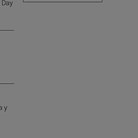
S Day
a y