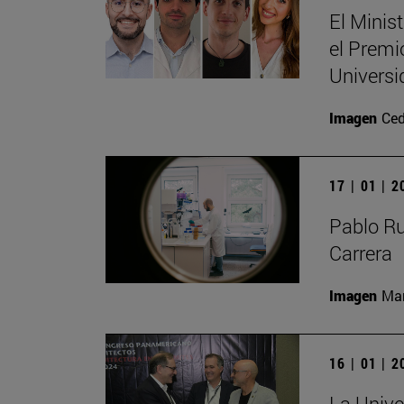
El Minis
el Premi
Universi
Imagen
Ced
17 | 01 | 
Pablo R
Carrera
Imagen
Man
16 | 01 | 
La Unive