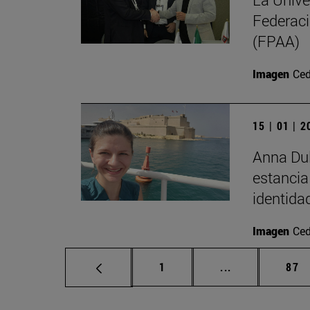
Federaci
(FPAA)
Imagen
Ced
15 | 01 | 
Anna Dul
estancia
identida
Imagen
Ced
Página
Páginas interm
Pág
1
...
87