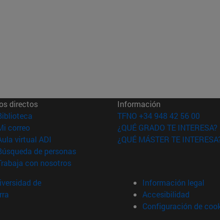
os directos
Información
(abre en nueva ventana)
Biblioteca
TFNO +34 948 42 56 00
(abre en nueva ventana)
Mi correo
¿QUÉ GRADO TE INTERESA?
(abre en nueva ventana)
Aula virtual ADI
¿QUÉ MÁSTER TE INTERESA
(abre en nueva ventana)
Búsqueda de personas
(abre en nueva ventana)
Trabaja con nosotros
versidad de
Información legal
rra
Accesibilidad
Configuración de coo