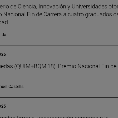
terio de Ciencia, Innovación y Universidades oto
o Nacional Fin de Carrera a cuatro graduados de
dad
ida
2025
uedas (QUIM+BQM’18), Premio Nacional Fin de
uel Castells
2025
rsidad firma su incorporación honoraria a la