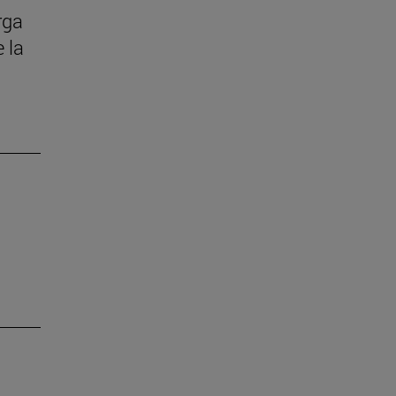
rga
 la