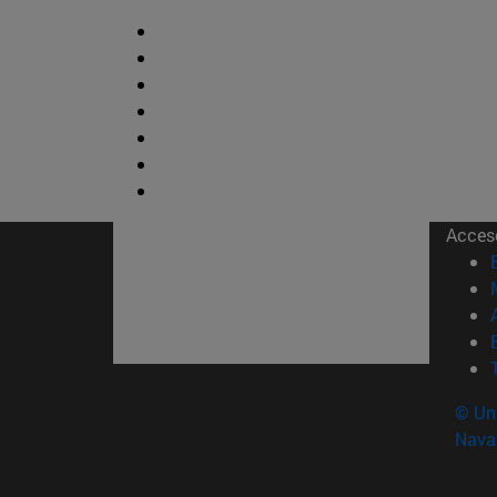
Acces
© Uni
Nava