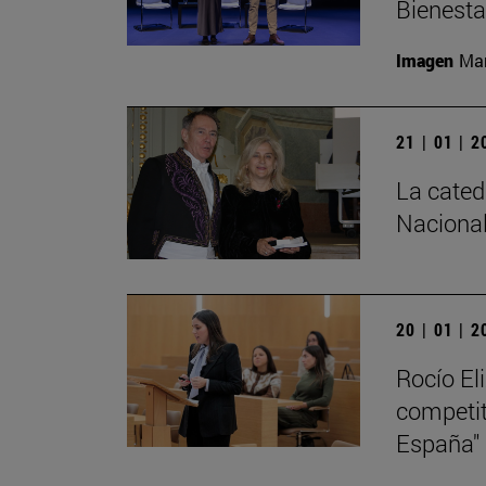
Bienesta
Imagen
Man
21 | 01 | 
La cated
Nacional
20 | 01 | 
Rocío El
competiti
España"