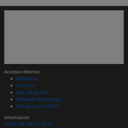
Accesos directos
(abre en nueva ventana)
Biblioteca
(abre en nueva ventana)
Mi correo
(abre en nueva ventana)
Aula virtual ADI
(abre en nueva ventana)
Búsqueda de personas
(abre en nueva ventana)
Trabaja con nosotros
Información
TFNO +34 948 42 56 00