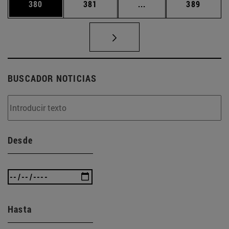
Página
Página
Páginas intermedias 
Página
380
381
...
389
BUSCADOR NOTICIAS
Desde
Hasta