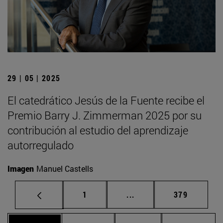
29 | 05 | 2025
El catedrático Jesús de la Fuente recibe el
Premio Barry J. Zimmerman 2025 por su
contribución al estudio del aprendizaje
autorregulado
Imagen
Manuel Castells
Página
Páginas intermedias Us
Página
1
...
379