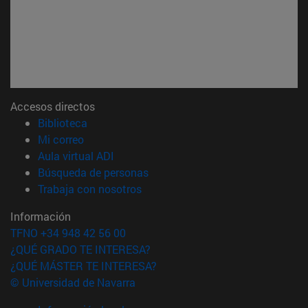
Accesos directos
(abre en nueva ventana)
Biblioteca
(abre en nueva ventana)
Mi correo
(abre en nueva ventana)
Aula virtual ADI
(abre en nueva ventana)
Búsqueda de personas
(abre en nueva ventana)
Trabaja con nosotros
Información
TFNO +34 948 42 56 00
¿QUÉ GRADO TE INTERESA?
¿QUÉ MÁSTER TE INTERESA?
© Universidad de Navarra