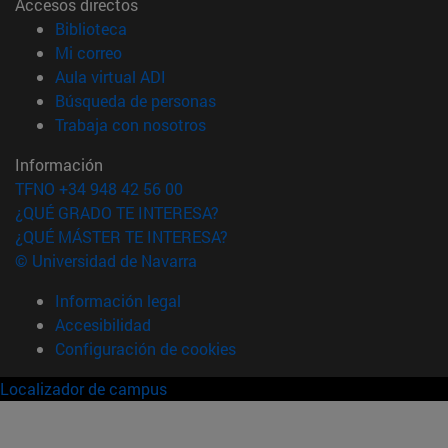
Accesos directos
(abre en nueva ventana)
Biblioteca
(abre en nueva ventana)
Mi correo
(abre en nueva ventana)
Aula virtual ADI
(abre en nueva ventana)
Búsqueda de personas
(abre en nueva ventana)
Trabaja con nosotros
Información
TFNO +34 948 42 56 00
¿QUÉ GRADO TE INTERESA?
¿QUÉ MÁSTER TE INTERESA?
© Universidad de Navarra
Información legal
Accesibilidad
Configuración de cookies
Localizador de campus