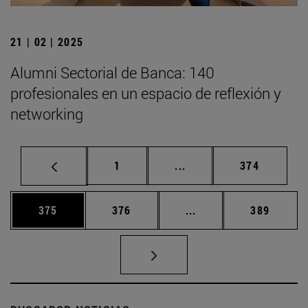
21 | 02 | 2025
Alumni Sectorial de Banca: 140
profesionales en un espacio de reflexión y
networking
Página
Páginas intermedias Us
Página
1
...
374
Página
Página
Páginas intermedias 
Página
375
376
...
389