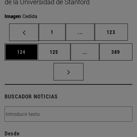
de la Universidad de Stanford
Imagen
Cedida
Página
Páginas intermedias Us
Página
1
...
123
Página
Página
Páginas intermedias 
Página
124
125
...
389
BUSCADOR NOTICIAS
Desde