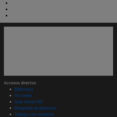
Accesos directos
(abre en nueva ventana)
Biblioteca
(abre en nueva ventana)
Mi correo
(abre en nueva ventana)
Aula virtual ADI
(abre en nueva ventana)
Búsqueda de personas
(abre en nueva ventana)
Trabaja con nosotros