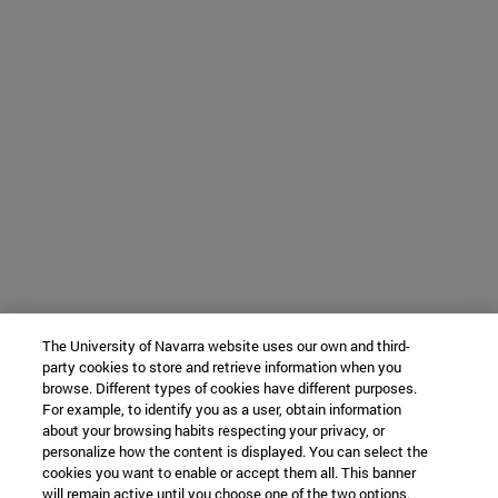
The University of Navarra website uses our own and third-
party cookies to store and retrieve information when you
browse. Different types of cookies have different purposes.
For example, to identify you as a user, obtain information
about your browsing habits respecting your privacy, or
personalize how the content is displayed. You can select the
cookies you want to enable or accept them all. This banner
will remain active until you choose one of the two options.