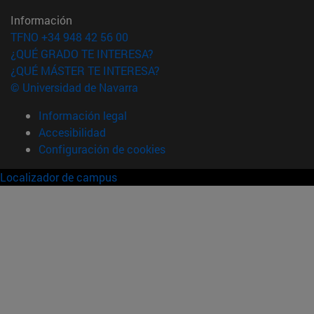
Información
TFNO +34 948 42 56 00
¿QUÉ GRADO TE INTERESA?
¿QUÉ MÁSTER TE INTERESA?
© Universidad de Navarra
Información legal
Accesibilidad
Configuración de cookies
Localizador de campus