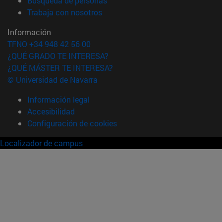
Búsqueda de personas
(abre en nueva ventana)
Trabaja con nosotros
Información
TFNO +34 948 42 56 00
¿QUÉ GRADO TE INTERESA?
¿QUÉ MÁSTER TE INTERESA?
© Universidad de Navarra
Información legal
Accesibilidad
Configuración de cookies
Localizador de campus