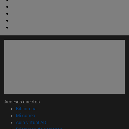
Accesos directos
(abre en nueva ventana)
Biblioteca
(abre en nueva ventana)
Mi correo
(abre en nueva ventana)
Aula virtual ADI
(abre en nueva ventana)