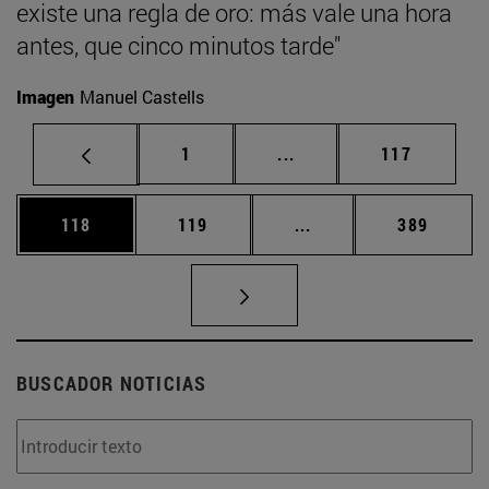
existe una regla de oro: más vale una hora
antes, que cinco minutos tarde"
Imagen
Manuel Castells
Página
Páginas intermedias Us
Página
1
...
117
Página
Página
Páginas intermedias 
Página
118
119
...
389
BUSCADOR NOTICIAS