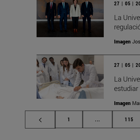
27 | 05 | 
La Unive
regulació
Imagen
Jos
27 | 05 | 
La Unive
estudiar
Imagen
Man
Página
Páginas intermed
Págin
1
...
115