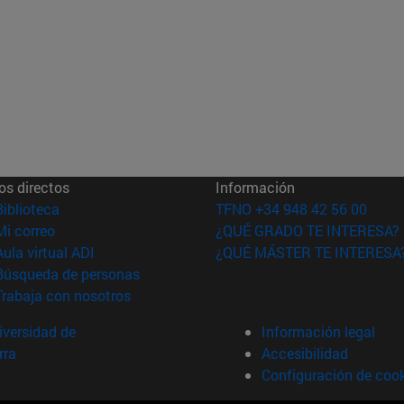
os directos
Información
(abre en nueva ventana)
Biblioteca
TFNO +34 948 42 56 00
(abre en nueva ventana)
Mi correo
¿QUÉ GRADO TE INTERESA?
(abre en nueva ventana)
Aula virtual ADI
¿QUÉ MÁSTER TE INTERESA
(abre en nueva ventana)
Búsqueda de personas
(abre en nueva ventana)
Trabaja con nosotros
versidad de
Información legal
rra
Accesibilidad
Configuración de coo