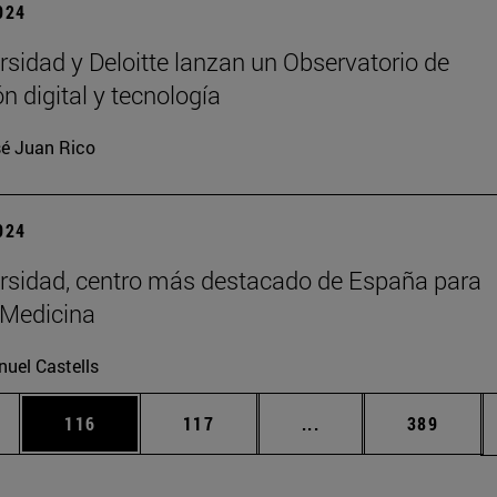
2024
rsidad y Deloitte lanzan un Observatorio de
n digital y tecnología
é Juan Rico
2024
rsidad, centro más destacado de España para
 Medicina
uel Castells
ias Use TAB para desplazarse.
a
Página
Página
Páginas intermedias 
Página
116
117
...
389