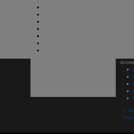
Acces
© Uni
Nava