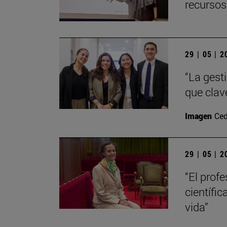
recursos
29 | 05 | 
“La gest
que clav
Imagen
Ced
29 | 05 | 
“El prof
científic
vida”