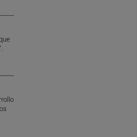
 que
.
rollo
los