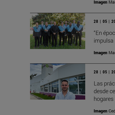
Imagen
Man
28 | 05 | 
“En época
impulsa 
Imagen
Man
28 | 05 | 
Las prác
desde ce
hogares 
Imagen
Ced