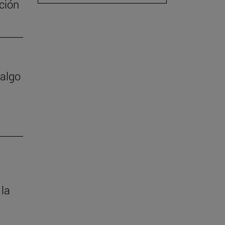
ación
 algo
 la