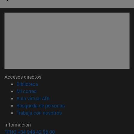
Accesos directos
(abre en nueva ventana)
Biblioteca
(abre en nueva ventana)
Mi correo
(abre en nueva ventana)
Aula virtual ADI
(abre en nueva ventana)
Búsqueda de personas
(abre en nueva ventana)
Trabaja con nosotros
Información
TFNO +34 948 42 56 00