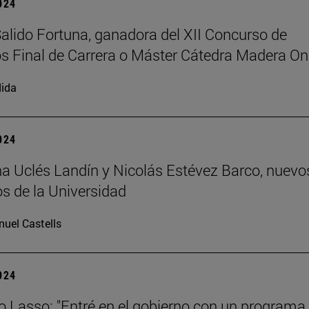
2024
Salido Fortuna, ganadora del XII Concurso de
s Final de Carrera o Máster Cátedra Madera On
ida
2024
 Uclés Landín y Nicolás Estévez Barco, nuevo
s de la Universidad
uel Castells
2024
o Lasso: "Entré en el gobierno con un programa