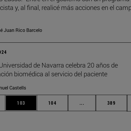
ista y, al final, realicé más acciones en el cam
é Juan Rico Barcelo
2024
Universidad de Navarra celebra 20 años de
ación biomédica al servicio del paciente
uel Castells
ias Use TAB para desplazarse.
a
Página
Página
Páginas intermedias 
Página
103
104
...
389