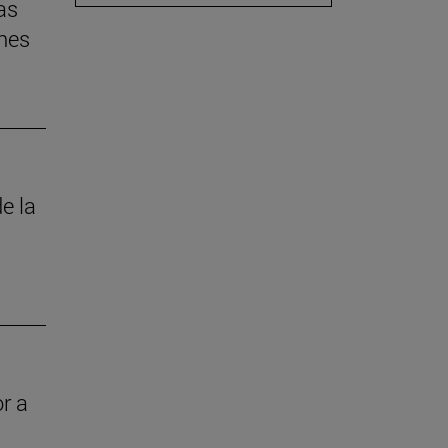
as
nes
e la
r a