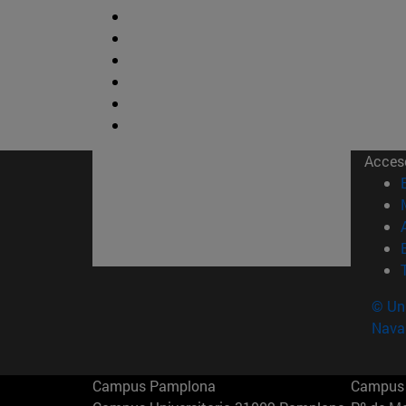
Acces
© Uni
Nava
Campus Pamplona
Campus 