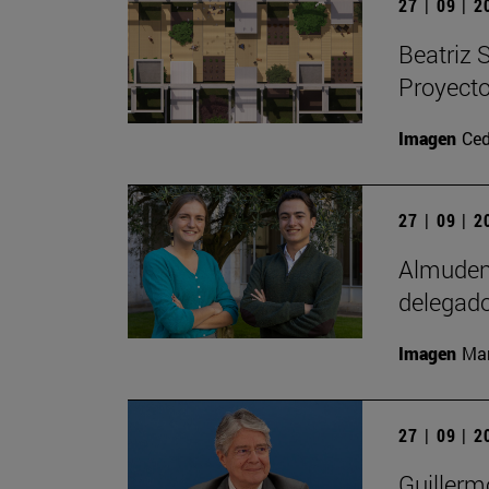
27 | 09 | 
Beatriz 
Proyecto
Imagen
Ced
27 | 09 | 
Almudena
delegado
Imagen
Man
27 | 09 | 
Guillerm