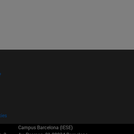
?
kies
Campus Barcelona (IESE)