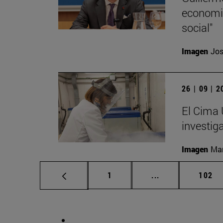
economic
social"
Imagen
Jos
26 | 09 | 
El Cima 
investig
Imagen
Man
Página
Páginas intermed
Págin
1
...
102