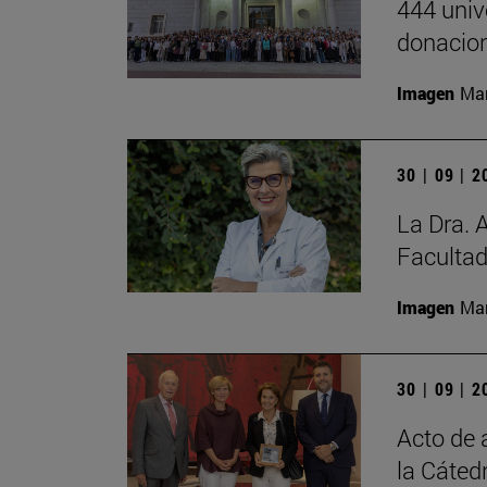
444 univ
donacion
Imagen
Man
30 | 09 | 
La Dra. 
Facultad
Imagen
Man
30 | 09 | 
Acto de 
la Cáted