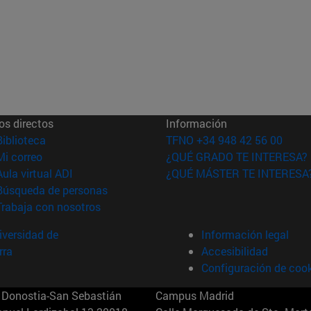
os directos
Información
(abre en nueva ventana)
Biblioteca
TFNO +34 948 42 56 00
(abre en nueva ventana)
Mi correo
¿QUÉ GRADO TE INTERESA?
(abre en nueva ventana)
Aula virtual ADI
¿QUÉ MÁSTER TE INTERESA
(abre en nueva ventana)
Búsqueda de personas
(abre en nueva ventana)
Trabaja con nosotros
versidad de
Información legal
rra
Accesibilidad
Configuración de coo
Donostia-San Sebastián
Campus Madrid