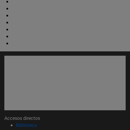
Accesos directos
(abre en nueva ventana)
Biblioteca