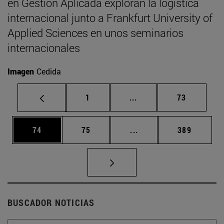
en Gestión Aplicada exploran la logística
internacional junto a Frankfurt University of
Applied Sciences en unos seminarios
internacionales
Imagen
Cedida
Página
Páginas intermedias Us
Página
1
...
73
Página
Página
Páginas intermedias U
Página
74
75
...
389
BUSCADOR NOTICIAS