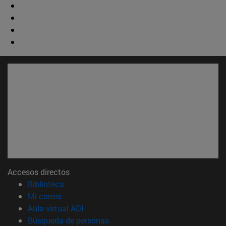
Accesos directos
(abre en nueva ventana)
Biblioteca
(abre en nueva ventana)
Mi correo
(abre en nueva ventana)
Aula virtual ADI
(abre en nueva ventana)
Búsqueda de personas