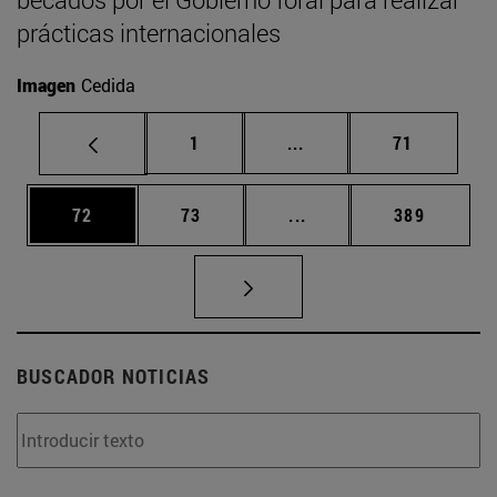
prácticas internacionales
Imagen
Cedida
Página
Páginas intermedias Us
Página
1
...
71
Página
Página
Páginas intermedias U
Página
72
73
...
389
BUSCADOR NOTICIAS