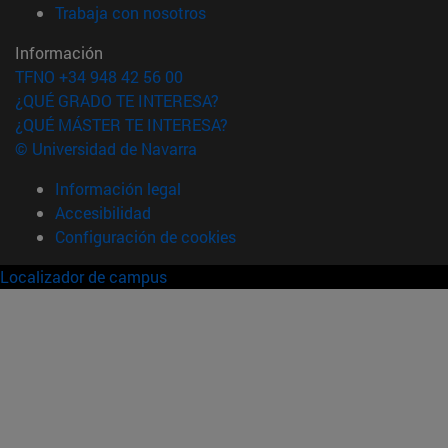
(abre en nueva ventana)
Trabaja con nosotros
Información
TFNO +34 948 42 56 00
¿QUÉ GRADO TE INTERESA?
¿QUÉ MÁSTER TE INTERESA?
© Universidad de Navarra
Información legal
Accesibilidad
Configuración de cookies
Localizador de campus