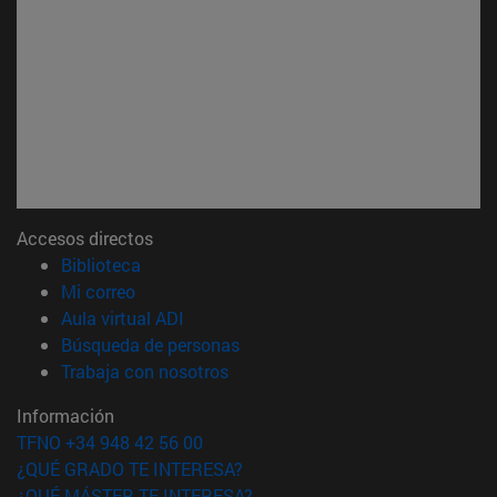
Accesos directos
(abre en nueva ventana)
Biblioteca
(abre en nueva ventana)
Mi correo
(abre en nueva ventana)
Aula virtual ADI
(abre en nueva ventana)
Búsqueda de personas
(abre en nueva ventana)
Trabaja con nosotros
Información
TFNO +34 948 42 56 00
¿QUÉ GRADO TE INTERESA?
¿QUÉ MÁSTER TE INTERESA?