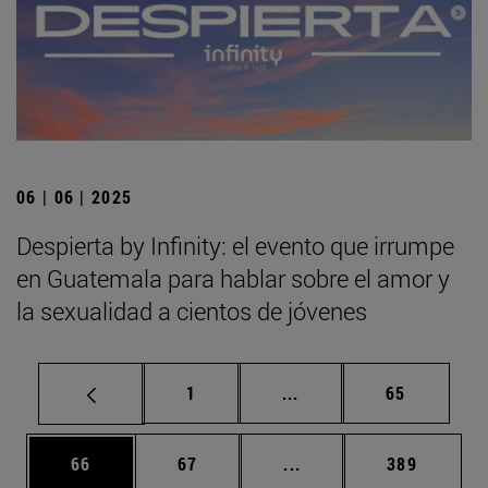
06 | 06 | 2025
Despierta by Infinity: el evento que irrumpe
en Guatemala para hablar sobre el amor y
la sexualidad a cientos de jóvenes
Página
Páginas intermedias Us
Página
1
...
65
Página
Página
Páginas intermedias U
Página
66
67
...
389