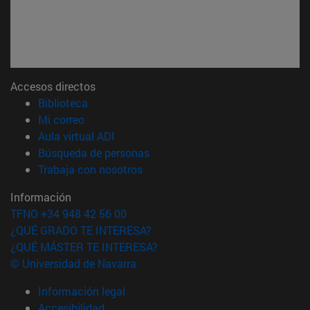
Accesos directos
(abre en nueva ventana)
Biblioteca
(abre en nueva ventana)
Mi correo
(abre en nueva ventana)
Aula virtual ADI
(abre en nueva ventana)
Búsqueda de personas
(abre en nueva ventana)
Trabaja con nosotros
Información
TFNO +34 948 42 56 00
¿QUÉ GRADO TE INTERESA?
¿QUÉ MÁSTER TE INTERESA?
© Universidad de Navarra
Información legal
Accesibilidad