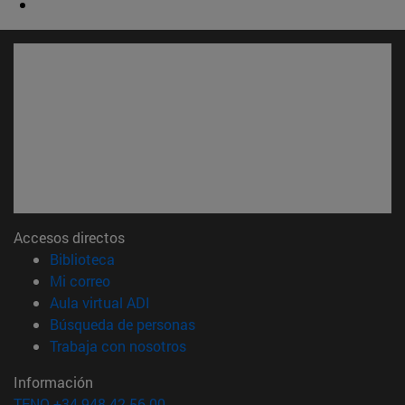
Accesos directos
(abre en nueva ventana)
Biblioteca
(abre en nueva ventana)
Mi correo
(abre en nueva ventana)
Aula virtual ADI
(abre en nueva ventana)
Búsqueda de personas
(abre en nueva ventana)
Trabaja con nosotros
Información
TFNO +34 948 42 56 00