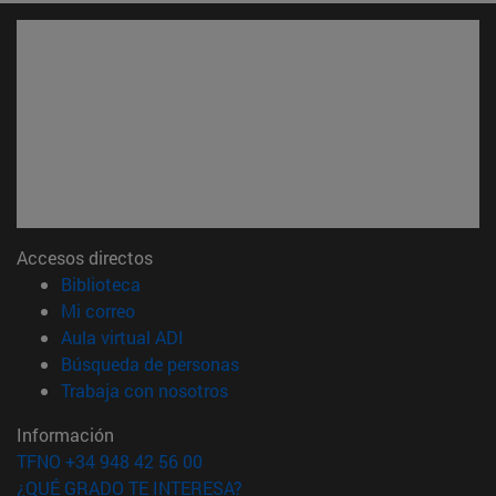
Accesos directos
(abre en nueva ventana)
Biblioteca
(abre en nueva ventana)
Mi correo
(abre en nueva ventana)
Aula virtual ADI
(abre en nueva ventana)
Búsqueda de personas
(abre en nueva ventana)
Trabaja con nosotros
Información
TFNO +34 948 42 56 00
¿QUÉ GRADO TE INTERESA?