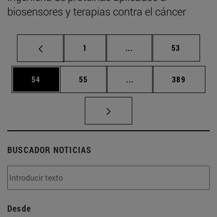
biosensores y terapias contra el cáncer
Página
Páginas intermedias Us
Página
1
...
53
Página
Página
Páginas intermedias U
Página
54
55
...
389
BUSCADOR NOTICIAS
Desde