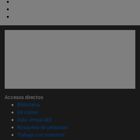
Accesos directos
(abre en nueva ventana)
Biblioteca
(abre en nueva ventana)
Mi correo
(abre en nueva ventana)
Aula virtual ADI
(abre en nueva ventana)
Búsqueda de personas
(abre en nueva ventana)
Trabaja con nosotros