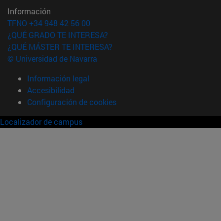
Información
TFNO +34 948 42 56 00
¿QUÉ GRADO TE INTERESA?
¿QUÉ MÁSTER TE INTERESA?
© Universidad de Navarra
Información legal
Accesibilidad
Configuración de cookies
Localizador de campus