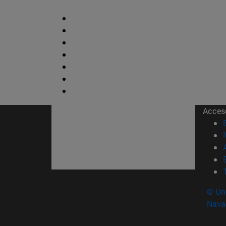
Acces
© Uni
Nava