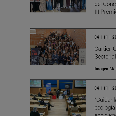
del Conc
III Prem
04 | 11 | 
Cartier,
Sectoria
Imagen
Man
04 | 11 | 
“Cuidar 
ecología
encíclic