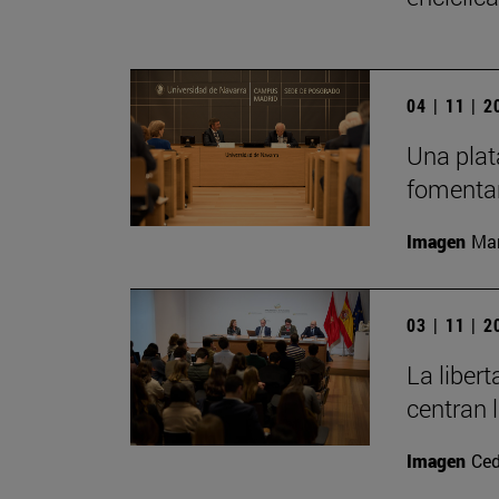
04 | 11 | 
Una plat
fomentar
Imagen
Man
03 | 11 | 
La liber
centran 
Imagen
Ced