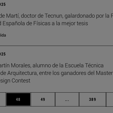
2025
de Martí, doctor de Tecnun, galardonado por la 
 Española de Físicas a la mejor tesis
ida
2025
rtín Morales, alumno de la Escuela Técnica
 de Arquitectura, entre los ganadores del Master
sign Contest
edias Use TAB para desplazarse.
ina
Página
Página
Páginas intermedias Us
Página
48
49
...
389