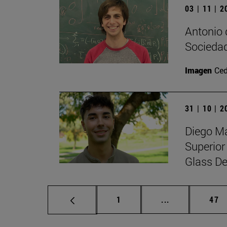
03 | 11 | 
Antonio 
Sociedad
Imagen
Ced
31 | 10 | 
Diego Ma
Superior
Glass De
Página
Páginas interm
Pág
1
...
47