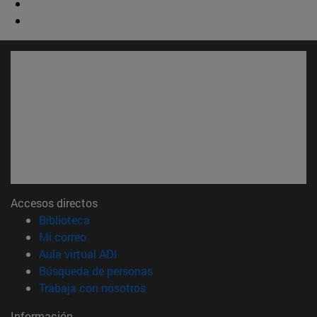
Accesos directos
(abre en nueva ventana)
Biblioteca
(abre en nueva ventana)
Mi correo
(abre en nueva ventana)
Aula virtual ADI
(abre en nueva ventana)
Búsqueda de personas
(abre en nueva ventana)
Trabaja con nosotros
Información