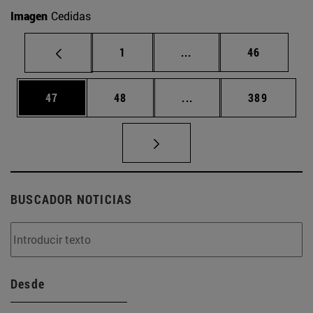
Imagen
Cedidas
Página
Páginas intermedias Us
Página
1
...
46
Página
Página
Páginas intermedias U
Página
47
48
...
389
BUSCADOR NOTICIAS
Desde