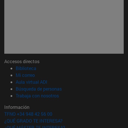
Accesos directos
(abre en nueva ventana)
Biblioteca
(abre en nueva ventana)
Mi correo
(abre en nueva ventana)
Aula virtual ADI
(abre en nueva ventana)
Búsqueda de personas
(abre en nueva ventana)
Trabaja con nosotros
Información
TFNO +34 948 42 56 00
¿QUÉ GRADO TE INTERESA?
¿QUÉ MÁSTER TE INTERESA?