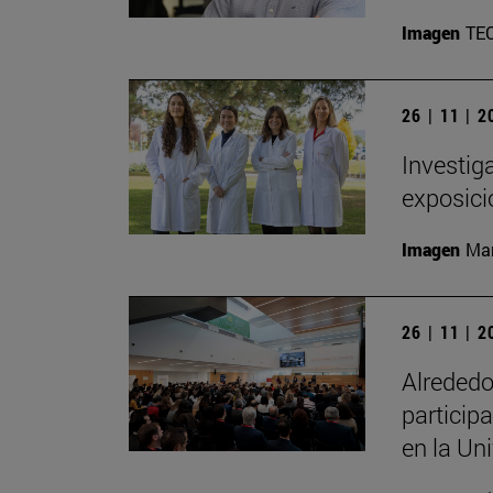
Imagen
TE
26 | 11 | 
Investig
exposici
Imagen
Man
26 | 11 | 
Alrededo
particip
en la Un