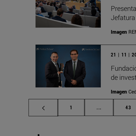
Presenta
Jefatura
Imagen
RE
21 | 11 | 
Fundació
de inves
Imagen
Ced
Página
Páginas interm
Pág
1
...
43