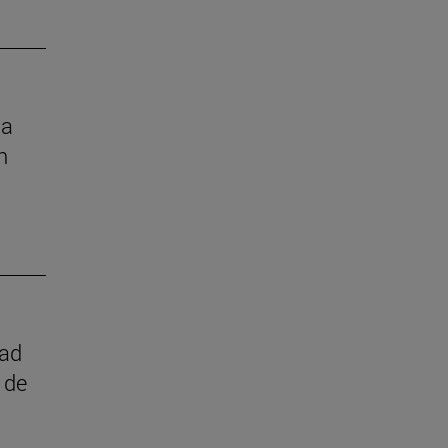
la
n
dad
 de