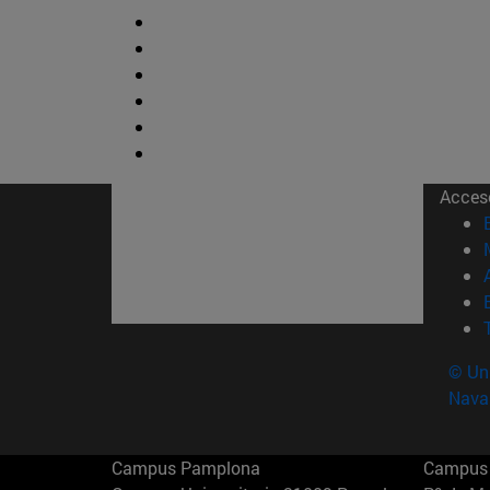
Acces
© Uni
Nava
Campus Pamplona
Campus 