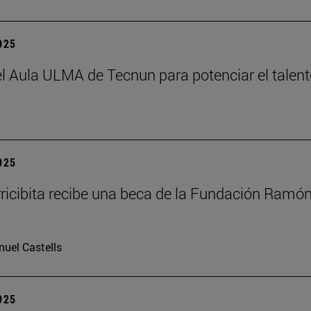
2025
el Aula ULMA de Tecnun para potenciar el talen
2025
rricibita recibe una beca de la Fundación Ramó
uel Castells
2025