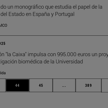
do un monográfico que estudia el papel de la
 del Estado en España y Portugal
MCO
2025
n "la Caixa" impulsa con 995.000 euros un pro
tigación biomédica de la Universidad
ida
edias Use TAB para desplazarse.
ina
Página
Página
Páginas intermedias Us
Página
44
45
...
389