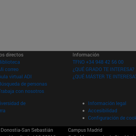
os directos
Información
(abre en nueva ventana)
Biblioteca
TFNO +34 948 42 56 00
(abre en nueva ventana)
Mi correo
¿QUÉ GRADO TE INTERESA?
(abre en nueva ventana)
Aula virtual ADI
¿QUÉ MÁSTER TE INTERESA
(abre en nueva ventana)
Búsqueda de personas
(abre en nueva ventana)
Trabaja con nosotros
versidad de
Información legal
rra
Accesibilidad
Configuración de coo
Donostia-San Sebastián
Campus Madrid