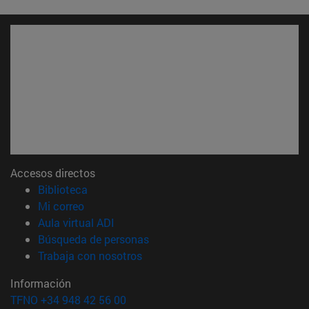
Accesos directos
(abre en nueva ventana)
Biblioteca
(abre en nueva ventana)
Mi correo
(abre en nueva ventana)
Aula virtual ADI
(abre en nueva ventana)
Búsqueda de personas
(abre en nueva ventana)
Trabaja con nosotros
Información
TFNO +34 948 42 56 00